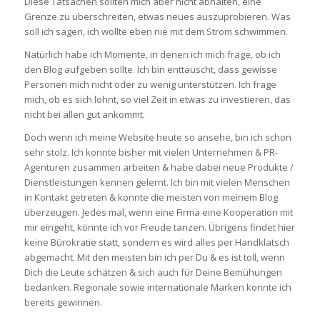
Diese Tatsachen sollten mich aber nicht abhalten, eine
Grenze zu überschreiten, etwas neues auszuprobieren. Was
soll ich sagen, ich wollte eben nie mit dem Strom schwimmen.
Natürlich habe ich Momente, in denen ich mich frage, ob ich
den Blog aufgeben sollte. Ich bin enttäuscht, dass gewisse
Personen mich nicht oder zu wenig unterstützen. Ich frage
mich, ob es sich lohnt, so viel Zeit in etwas zu investieren, das
nicht bei allen gut ankommt.
Doch wenn ich meine Website heute so ansehe, bin ich schon
sehr stolz. Ich konnte bisher mit vielen Unternehmen & PR-
Agenturen zusammen arbeiten & habe dabei neue Produkte /
Dienstleistungen kennen gelernt. Ich bin mit vielen Menschen
in Kontakt getreten & konnte die meisten von meinem Blog
überzeugen. Jedes mal, wenn eine Firma eine Kooperation mit
mir eingeht, könnte ich vor Freude tanzen. Übrigens findet hier
keine Bürokratie statt, sondern es wird alles per Handklatsch
abgemacht. Mit den meisten bin ich per Du & es ist toll, wenn
Dich die Leute schätzen & sich auch für Deine Bemühungen
bedanken. Regionale sowie internationale Marken konnte ich
bereits gewinnen.