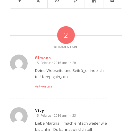
2
KOMMENTARE
Simona
15. Februar 2016 um 14:20
sagte:
Deine Webseite und Beiträge finde ich
toll! Keep going on!
Antworten
Vivy
15. Februar 2016 um 14:23
sagte:
Liebe Martina …mach einfach weiter wie
bis anhin. Du kannst wirklich toll