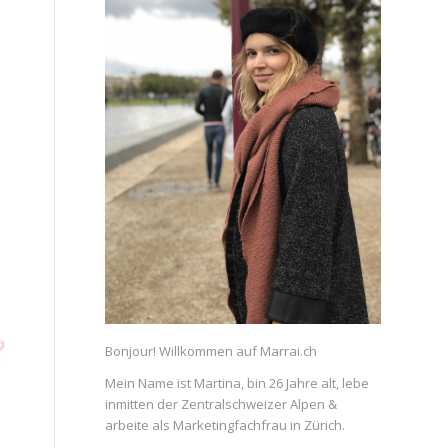
Bonjour! Willkommen auf Marrai.ch
Mein Name ist Martina, bin 26 Jahre alt, lebe
inmitten der Zentralschweizer Alpen &
arbeite als Marketingfachfrau in Zürich.