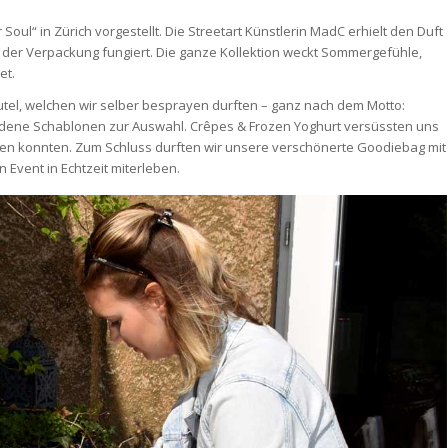
 Soul“ in Zürich vorgestellt. Die Streetart Künstlerin MadC erhielt den Duft
f der Verpackung fungiert. Die ganze Kollektion weckt Sommergefühle,
et.
utel, welchen wir selber besprayen durften – ganz nach dem Motto:
edene Schablonen zur Auswahl. Crêpes & Frozen Yoghurt versüssten uns
ten konnten. Zum Schluss durften wir unsere verschönerte Goodiebag mit
n Event in Echtzeit miterleben.