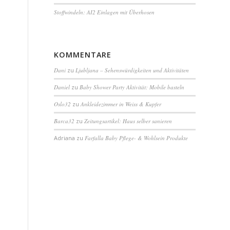
Stoffwindeln: AI2 Einlagen mit Überhosen
KOMMENTARE
Dani
zu
Ljubljana – Sehenswürdigkeiten und Aktivitäten
Daniel
zu
Baby Shower Party Aktivität: Mobile basteln
Oslo32
zu
Ankleidezimmer in Weiss & Kupfer
Barca32
zu
Zeitungsartikel: Haus selber sanieren
Adriana
zu
Farfalla Baby Pflege- & Wohlsein Produkte