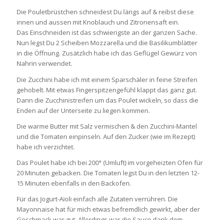
Die Pouletbrüstchen schneidest Du längs auf & reibst diese
innen und aussen mit Knoblauch und Zitronensaft ein.
Das Einschneiden ist das schwierigste an der ganzen Sache.
Nun legst Du 2 Scheiben Mozzarella und die Basilikumblätter
in die Öffnung. Zusätzlich habe ich das Geflügel Gewürz von
Nahrin verwendet.
Die Zucchini habe ich mit einem Sparschäler in feine Streifen
gehobelt. Mit etwas Fingerspitzengefühl klappt das ganz gut.
Dann die Zucchinistreifen um das Poulet wickeln, so dass die
Enden auf der Unterseite zu liegen kommen.
Die warme Butter mit Salz vermischen & den Zucchini-Mantel
und die Tomaten einpinseln. Auf den Zucker (wie im Rezept)
habe ich verzichtet.
Das Poulet habe ich bei 200° (Umluft) im vorgeheizten Ofen für
20 Minuten gebacken. Die Tomaten legst Du in den letzten 12-
15 Minuten ebenfalls in den Backofen.
Für das Jogurt-Aïoli einfach alle Zutaten verrühren. Die
Mayonnaise hat für mich etwas befremdlich gewirkt, aber der
Geschmack war gut. Allerdings war die Sauce dank dem