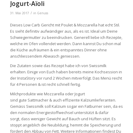
Jogurt-Aïoli
/
31. Mai 2017
in
Genuss
Dieses Low Carb Gericht mit Poulet & Mozzarella hat echt Stil.
Es sieht definitiv aufwändiger aus, als es ist. Ideal um Deine
Schwiegermutter zu beeindrucken. Generell liebe ich Rezepte,
welche im Ofen vollendet werden. Dann kannst Du schon mal
die Küche aufräumen & ein entspanntes Dinner ohne
anschliessendem Abwasch geniessen.
Die Zutaten sowie das Rezept habe ich von Swissmilk
erhalten. Einige von Euch haben bereits meine Kochsession in
der InstaStory vor rund 2 Wochen mitverfolgt. Das Menü reicht
für 4 Personen & ist recht schnell fertig.
Milchprodukte wie Mozzarella oder Jogurt
sind gute Sattmacher & auch effiziente Kalziumlieferanten.
Gemäss Swissmilk soll Kalzium sogar ein Fatburner sein, da es
den normalen Energiestoffwechsel unterstützt & dafür
sorgt, dass weniger Gewicht auf Bauch und Hüften sitzt. Es
stoppt angeblich die Neubildung, hemmt die Speicherung und
fördert den Abbau von Fett. Weitere Informationen findest Du