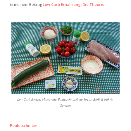
in meinem Beitrag
Low Carb Ernährung: Die Theorie
Low Carb Rezept: Mozzarella-Pouletschnitzel mit Jogurt Aïoli & Nahrin
Gewürze
Pouletschnitzel: