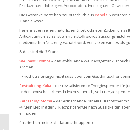
Produzenten dabei geht. Yotoco könnt Ihr mit gutem Gewissen 
Die Getränke bestehen hauptsächlich aus
Panela
& weiteren 
Panela was?
Panela ist ein reiner, natürlicher & getrockneter Zuckerrohrsa
Antioxidantien ist. Es ist ein nährstoffreiches Süssungsmitte
medizinischen Nutzen geschätzt wird. Von vielen wird es als gu
& das sind die 3 Stars:
Wellness Cosmos
– das wohltuende Wellnessgetränk ist reich a
Aromen
-> riecht als einziger nicht süss aber vom Geschmack her domin
Revitalizing Kuka
– der revitalisierende Energiespender für Ju
-> der Exotische. Schmeckt leicht säuerlich, soll Energie spend
Refreshing Moma
– der erfrischende Panela Durstlöscher m
-> Mein Liebling der 3. Riecht irgendwie nach Süssigkeiten ab
erfrischen.
(mit riechen meine ich daran schnuppern)
Interview im Bote der