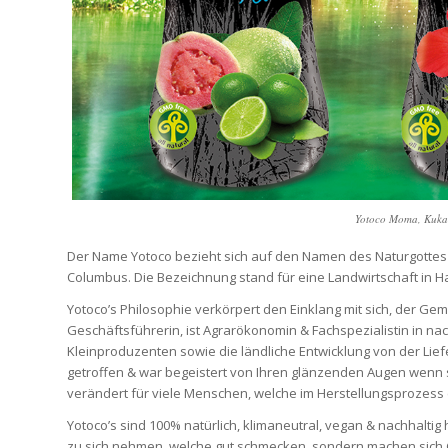
Yotoco Moma, Kuka 
Der Name Yotoco bezieht sich auf den Namen des Naturgottes
Columbus. Die Bezeichnung stand für eine Landwirtschaft in H
Yotoco’s Philosophie verkörpert den Einklang mit sich, der Ge
Geschäftsführerin, ist Agrarökonomin & Fachspezialistin in nac
Kleinproduzenten sowie die ländliche Entwicklung von der Liefer
getroffen & war begeistert von Ihren glänzenden Augen wenn s
verändert für viele Menschen, welche im Herstellungsprozess
Yotoco’s sind 100% natürlich, klimaneutral, vegan & nachhaltig 
zu sich nehmen, welche gut schmecken, sondern machen sich G