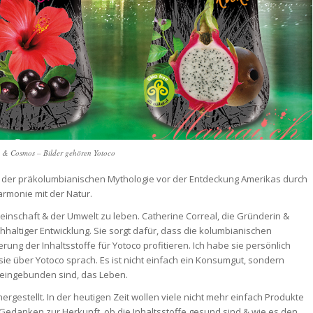
& Cosmos – Bilder gehören Yotoco
 der präkolumbianischen Mythologie vor der Entdeckung Amerikas durch
armonie mit der Natur.
meinschaft & der Umwelt zu leben. Catherine Correal, die Gründerin &
hhaltiger Entwicklung. Sie sorgt dafür, dass die kolumbianischen
ung der Inhaltsstoffe für Yotoco profitieren. Ich habe sie persönlich
ie über Yotoco sprach. Es ist nicht einfach ein Konsumgut, sondern
 eingebunden sind, das Leben.
hergestellt. In der heutigen Zeit wollen viele nicht mehr einfach Produkte
edanken zur Herkunft, ob die Inhaltsstoffe gesund sind & wie es den