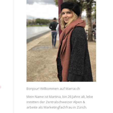
Bonjour! Willkommen auf Marrai.ch
Mein Name ist Martina, bin 26 Jahre alt, lebe
inmitten der Zentralschweizer Alpen &
arbeite als Marketingfachfrau in Zürich.