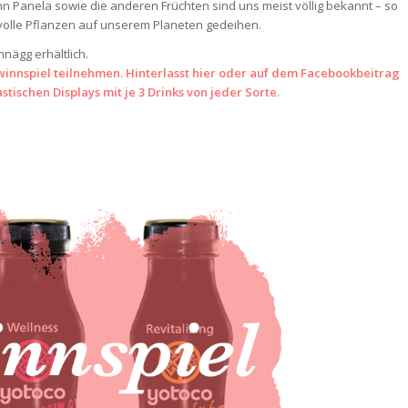
enn Panela sowie die anderen Früchten sind uns meist völlig bekannt – so
ervolle Pflanzen auf unserem Planeten gedeihen.
nägg erhältlich.
winnspiel teilnehmen. Hinterlasst hier oder auf dem
Facebookbeitrag
stischen Displays mit je 3 Drinks von jeder Sorte.