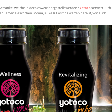
 Getränke, welche in der Schweiz hergestellt werden?
Yotoco
serviert Euch
 bequemen Fläschchen. Moma, Kuka & Cosmos warten darauf, von Euch