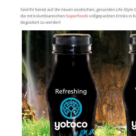
Seid Ihr bereit auf die neuen exotischen, gesunden Life-Style
die mit kolumbianischen
Superfoods
vollgepackten Drinks in
degustiert zu werden!