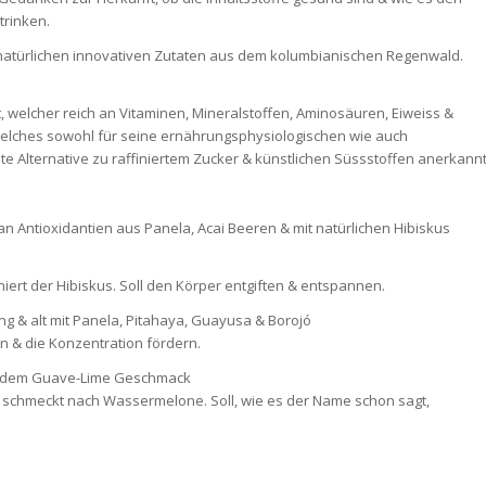
trinken.
natürlichen innovativen Zutaten aus dem kolumbianischen Regenwald.
ft, welcher reich an Vitaminen, Mineralstoffen, Aminosäuren, Eiweiss &
l, welches sowohl für seine ernährungsphysiologischen wie auch
te Alternative zu raffiniertem Zucker & künstlichen Süssstoffen anerkannt
n Antioxidantien aus Panela, Acai Beeren & mit natürlichen Hibiskus
iert der Hibiskus. Soll den Körper entgiften & entspannen.
ng & alt mit Panela, Pitahaya, Guayusa & Borojó
en & die Konzentration fördern.
it dem Guave-Lime Geschmack
er schmeckt nach Wassermelone. Soll, wie es der Name schon sagt,