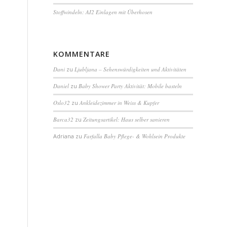
Stoffwindeln: AI2 Einlagen mit Überhosen
KOMMENTARE
Dani
zu
Ljubljana – Sehenswürdigkeiten und Aktivitäten
Daniel
zu
Baby Shower Party Aktivität: Mobile basteln
Oslo32
zu
Ankleidezimmer in Weiss & Kupfer
Barca32
zu
Zeitungsartikel: Haus selber sanieren
Adriana
zu
Farfalla Baby Pflege- & Wohlsein Produkte